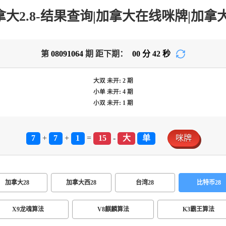
第
08091064
期 距下期：
00
分
42
秒
大双
未开:
2
期
小单
未开:
4
期
小双
未开:
1
期
7
+
7
+
1
=
15
-
大
单
咪牌
加拿大28
加拿大西28
台湾28
比特币28
X9龙魂算法
V8麒麟算法
K3霸王算法