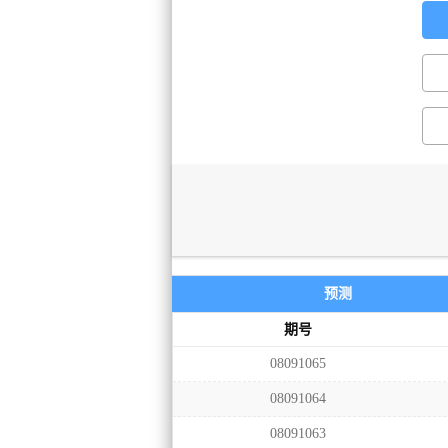
预测
期号
08091065
08091064
08091063