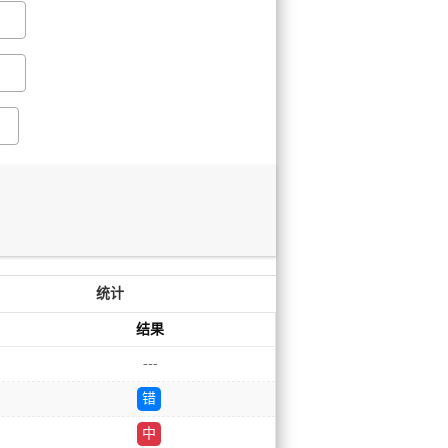
统计
结果
---
错
中