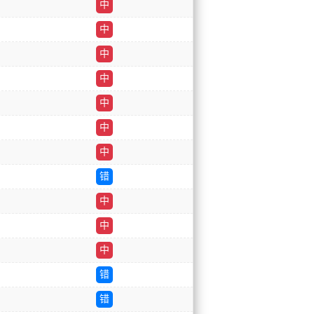
中
中
中
中
中
中
中
错
中
中
中
错
错