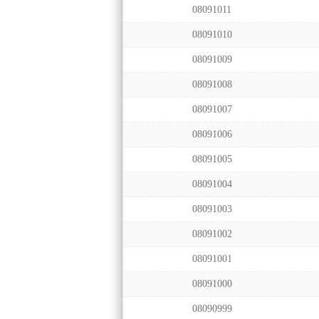
08091011
08091010
08091009
08091008
08091007
08091006
08091005
08091004
08091003
08091002
08091001
08091000
08090999