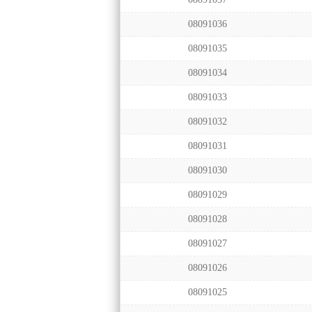
08091036
08091035
08091034
08091033
08091032
08091031
08091030
08091029
08091028
08091027
08091026
08091025