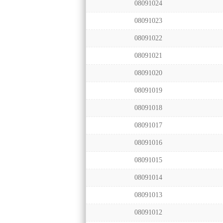
08091024
08091023
08091022
08091021
08091020
08091019
08091018
08091017
08091016
08091015
08091014
08091013
08091012