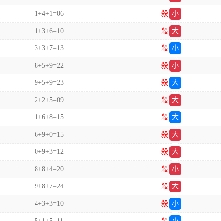
单
1+4+1=06
殺
小
单
1+3+6=10
殺
大
单
3+3+7=13
殺
小
单
8+5+9=22
殺
小
单
9+5+9=23
殺
大
单
2+2+5=09
殺
大
单
1+6+8=15
殺
大
单
6+9+0=15
殺
大
双
0+9+3=12
殺
大
双
8+8+4=20
殺
小
双
9+8+7=24
殺
大
单
4+3+3=10
殺
小
双
5+1+5=11
殺
小