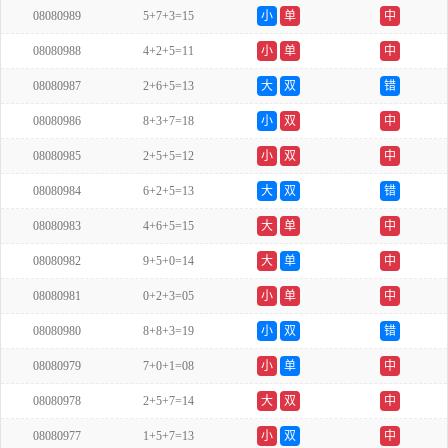
08080989
5+7+3=15
小
单
中
08080988
4+2+5=11
小
单
中
08080987
2+6+5=13
大
双
错
08080986
8+3+7=18
小
双
中
08080985
2+5+5=12
小
双
中
08080984
6+2+5=13
大
双
错
08080983
4+6+5=15
大
单
中
08080982
9+5+0=14
大
单
中
08080981
0+2+3=05
小
单
中
08080980
8+8+3=19
小
双
错
08080979
7+0+1=08
小
单
中
08080978
2+5+7=14
大
双
中
08080977
1+5+7=13
小
双
中