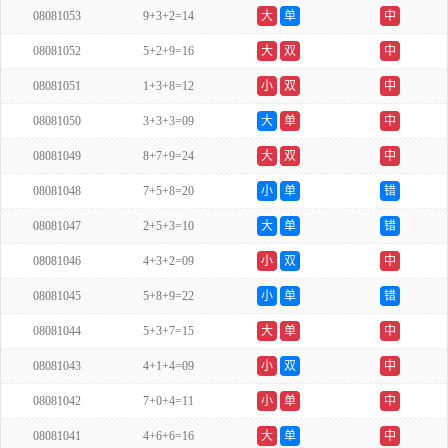
08081053
9+3+2=14
大
单
中
08081052
5+2+9=16
大
双
中
08081051
1+3+8=12
小
双
中
08081050
3+3+3=09
大
单
中
08081049
8+7+9=24
大
双
中
08081048
7+5+8=20
小
单
错
08081047
2+5+3=10
大
单
错
08081046
4+3+2=09
小
双
中
08081045
5+8+9=22
小
单
错
08081044
5+3+7=15
大
单
中
08081043
4+1+4=09
小
双
中
08081042
7+0+4=11
小
单
中
08081041
4+6+6=16
大
单
中