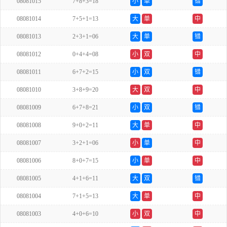
08081015
7+8+3=18
小
单
错
08081014
7+5+1=13
大
单
中
08081013
2+3+1=06
大
单
错
08081012
0+4+4=08
小
双
中
08081011
6+7+2=15
小
双
错
08081010
3+8+9=20
大
双
中
08081009
6+7+8=21
小
双
错
08081008
9+0+2=11
大
单
中
08081007
3+2+1=06
小
单
中
08081006
8+0+7=15
小
单
中
08081005
4+1+6=11
大
双
错
08081004
7+1+5=13
大
单
中
08081003
4+0+6=10
小
双
中