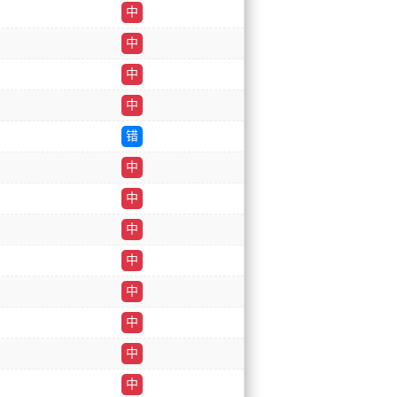
中
中
中
中
错
中
中
中
中
中
中
中
中