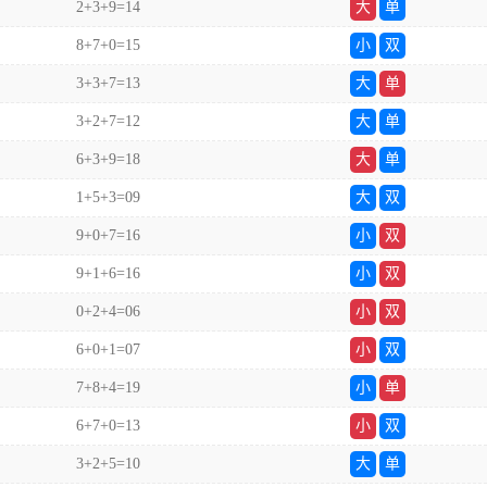
2+3+9=14
大
单
8+7+0=15
小
双
3+3+7=13
大
单
3+2+7=12
大
单
6+3+9=18
大
单
1+5+3=09
大
双
9+0+7=16
小
双
9+1+6=16
小
双
0+2+4=06
小
双
6+0+1=07
小
双
7+8+4=19
小
单
6+7+0=13
小
双
3+2+5=10
大
单