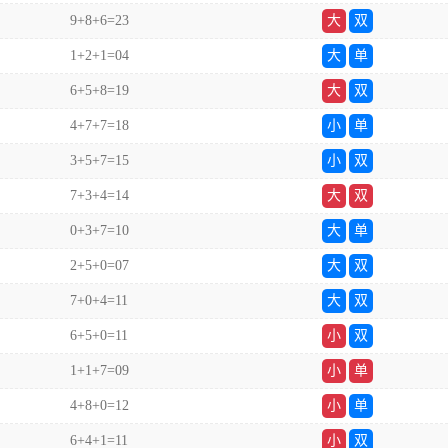
9+8+6=23
大
双
1+2+1=04
大
单
6+5+8=19
大
双
4+7+7=18
小
单
3+5+7=15
小
双
7+3+4=14
大
双
0+3+7=10
大
单
2+5+0=07
大
双
7+0+4=11
大
双
6+5+0=11
小
双
1+1+7=09
小
单
4+8+0=12
小
单
6+4+1=11
小
双