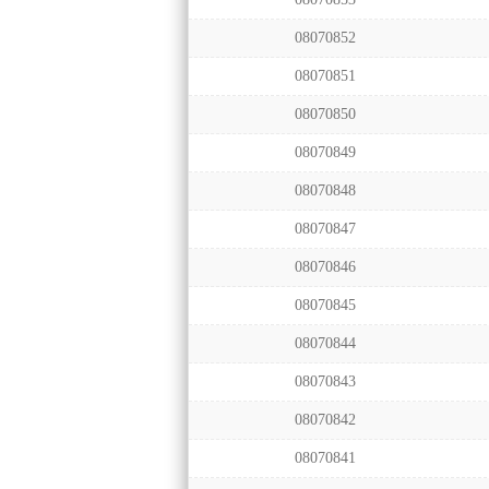
08070852
08070851
08070850
08070849
08070848
08070847
08070846
08070845
08070844
08070843
08070842
08070841