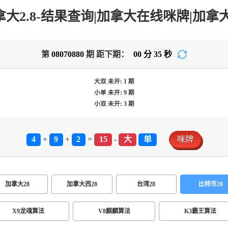
第
08070880
期 距下期：
00
分
35
秒
大双
未开:
1
期
小单
未开:
9
期
小双
未开:
3
期
4
+
9
+
2
=
15
-
大
单
咪牌
加拿大28
加拿大西28
台湾28
比特币28
X9龙魂算法
V8麒麟算法
K3霸王算法