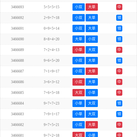
3466693
5+5+5=15
小双
大单
中
3466692
2+9+7=18
小双
大单
错
3466691
0+9+5=14
小双
大单
错
3466690
8+8+4=20
大单
小双
错
3466689
7+2+4=13
小单
大双
中
3466688
9+6+5=20
小双
大单
错
3466687
7+1+9=17
小双
大单
中
3466686
3+6+3=12
小双
大单
中
3466685
7+6+5=18
大双
小单
中
3466684
9+7+7=23
小单
大双
错
3466683
7+9+1=17
小单
大双
错
3466682
9+7+5=21
小双
大单
中
3466681
9+7+2=18
大双
小单
中