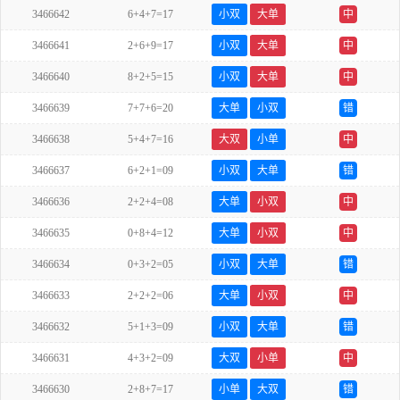
3466642
6+4+7=17
小双
大单
中
3466641
2+6+9=17
小双
大单
中
3466640
8+2+5=15
小双
大单
中
3466639
7+7+6=20
大单
小双
错
3466638
5+4+7=16
大双
小单
中
3466637
6+2+1=09
小双
大单
错
3466636
2+2+4=08
大单
小双
中
3466635
0+8+4=12
大单
小双
中
3466634
0+3+2=05
小双
大单
错
3466633
2+2+2=06
大单
小双
中
3466632
5+1+3=09
小双
大单
错
3466631
4+3+2=09
大双
小单
中
3466630
2+8+7=17
小单
大双
错