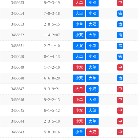
3466655
9+7+3=19
大单
小双
中
3466654
7+8+3=18
大单
小双
错
3466653
2+8+5=15
小单
大双
错
3466652
1+4+2=07
小双
大单
错
3466651
2+7+1=10
大双
小单
错
3466650
8+1+4=13
大单
小双
错
3466649
1+7+2=10
小双
大单
中
3466648
6+6+8=20
小双
大单
错
3466647
9+3+9=21
大单
小双
中
3466646
9+2+2=13
小单
大双
中
3466645
6+1+5=12
小双
大单
中
3466644
2+3+5=10
小双
大单
中
3466643
5+8+3=16
小单
大双
中