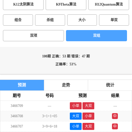
K12太阴算法
K9Theta算法
H12Quantum算法
组合
杀组
大小
单双
双项
双组
100期 正确：53 期 错误：47 期
正确率：53%
预测
走势
统计
期号
号码
预测
结果
3466709
---
小单
大双
---
3466708
3+1+1=05
大双
小单
中
3466707
3+9+6=18
小单
大双
中