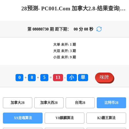
28预测- PC001.Com 加拿大2.8-结果查询|加拿大在线咪牌|加拿大2.8 PC查询结果预测|PC结果查询|加拿大2.8在线预测_火热优质的预测网站!
第
08080730
期 距下期：
00
分
08
秒
大单
未开:
1
期
大双
未开:
3
期
小双
未开:
9
期
0
8
5
13
小
单
咪牌
+
+
=
-
加拿大28
加拿大西28
台湾28
比特币28
X9龙魂算法
V8麒麟算法
K3霸王算法