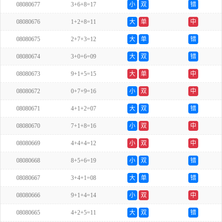
08080677
3+6+8=17
小
双
错
08080676
1+2+8=11
大
单
中
08080675
2+7+3=12
大
单
错
08080674
3+0+6=09
大
双
错
08080673
9+1+5=15
大
单
中
08080672
0+7+9=16
小
双
中
08080671
4+1+2=07
大
双
错
08080670
7+1+8=16
小
双
中
08080669
4+4+4=12
小
双
中
08080668
8+5+6=19
小
双
错
08080667
3+4+1=08
大
单
错
08080666
9+1+4=14
小
双
中
08080665
4+2+5=11
大
双
错