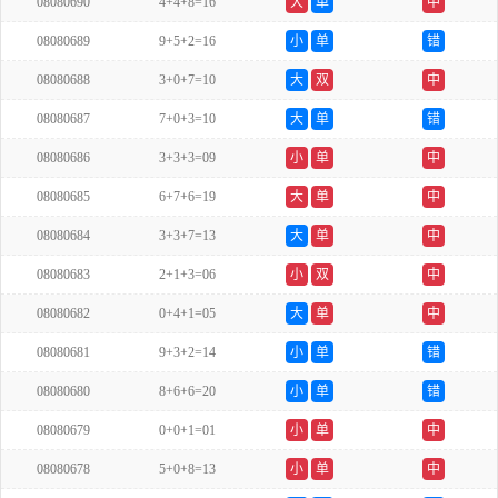
08080690
4+4+8=16
大
单
中
08080689
9+5+2=16
小
单
错
08080688
3+0+7=10
大
双
中
08080687
7+0+3=10
大
单
错
08080686
3+3+3=09
小
单
中
08080685
6+7+6=19
大
单
中
08080684
3+3+7=13
大
单
中
08080683
2+1+3=06
小
双
中
08080682
0+4+1=05
大
单
中
08080681
9+3+2=14
小
单
错
08080680
8+6+6=20
小
单
错
08080679
0+0+1=01
小
单
中
08080678
5+0+8=13
小
单
中