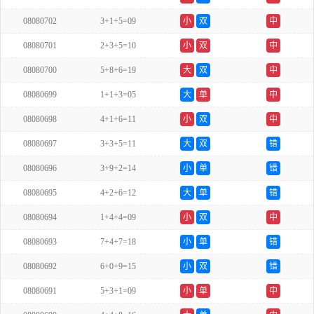
08080702
3+1+5=09
小
双
中
08080701
2+3+5=10
小
双
中
08080700
5+8+6=19
大
双
中
08080699
1+1+3=05
大
单
中
08080698
4+1+6=11
小
双
中
08080697
3+3+5=11
大
双
错
08080696
3+9+2=14
小
单
错
08080695
4+2+6=12
大
单
错
08080694
1+4+4=09
小
双
中
08080693
7+4+7=18
小
单
错
08080692
6+0+9=15
小
双
错
08080691
5+3+1=09
小
单
中