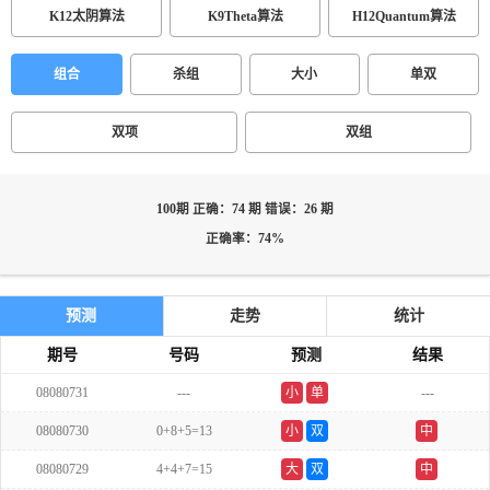
K12太阴算法
K9Theta算法
H12Quantum算法
组合
杀组
大小
单双
双项
双组
100期 正确：74 期 错误：26 期
正确率：74%
预测
走势
统计
期号
号码
预测
结果
08080731
---
小
单
---
08080730
0+8+5=13
小
双
中
08080729
4+4+7=15
大
双
中