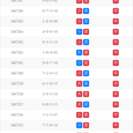
3467367
0+0+2=02
小
双
中
3467366
0+7+3=10
小
单
中
3467365
1+8+0=09
小
双
中
3467364
4+9+6=19
小
单
中
3467363
8+3+2=13
小
双
中
3467362
1+0+4=05
大
单
中
3467361
9+0+7=16
小
双
中
3467360
7+2+4=13
小
双
中
3467359
6+1+8=15
大
双
中
3467358
2+9+5=16
大
双
中
3467357
6+8+1=15
大
双
中
3467356
1+1+5=07
小
单
中
3467355
7+7+0=14
小
双
中