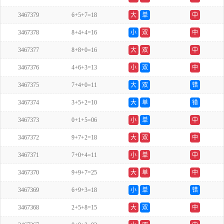
3467379
6+5+7=18
大
单
中
3467378
8+4+4=16
小
双
中
3467377
8+8+0=16
大
双
中
3467376
4+6+3=13
小
双
中
3467375
7+4+0=11
大
双
错
3467374
3+5+2=10
大
单
错
3467373
0+1+5=06
小
单
中
3467372
9+7+2=18
大
双
中
3467371
7+0+4=11
小
单
中
3467370
9+9+7=25
大
单
中
3467369
6+9+3=18
小
单
错
3467368
2+5+8=15
大
双
中