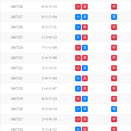
3467328
6+6+1=13
小
单
中
3467327
0+2+2=04
大
单
错
3467326
9+5+7=21
小
单
中
3467325
1+3+8=12
大
双
中
3467324
7+1+1=09
小
双
中
3467323
2+4+3=09
小
单
中
3467322
3+5+3=11
小
双
中
3467321
3+0+1=04
大
双
中
3467320
1+4+2=07
大
单
中
3467319
8+8+7=23
大
双
中
3467318
9+5+0=14
小
单
错
3467317
2+0+8=10
小
双
中
3467316
3+5+4=12
大
双
中