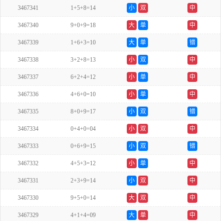
3467341
1+5+8=14
小
双
中
3467340
9+0+9=18
大
单
中
3467339
1+6+3=10
大
单
错
3467338
3+2+8=13
小
双
中
3467337
6+2+4=12
小
单
中
3467336
4+6+0=10
小
单
中
3467335
8+0+9=17
小
双
错
3467334
0+4+0=04
小
双
中
3467333
0+6+9=15
小
双
错
3467332
4+5+3=12
小
单
中
3467331
2+3+9=14
小
双
中
3467330
9+5+0=14
大
双
中
3467329
4+1+4=09
大
单
中