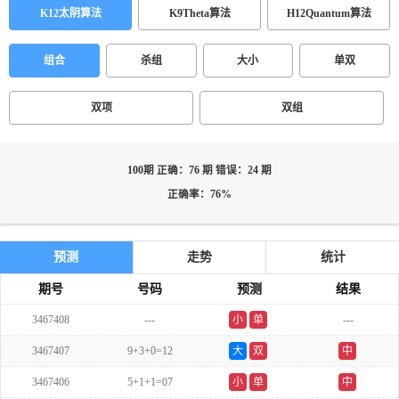
K12太阴算法
K9Theta算法
H12Quantum算法
组合
杀组
大小
单双
双项
双组
100期 正确：76 期 错误：24 期
正确率：76%
预测
走势
统计
期号
号码
预测
结果
3467408
---
小
单
---
3467407
9+3+0=12
大
双
中
3467406
5+1+1=07
小
单
中