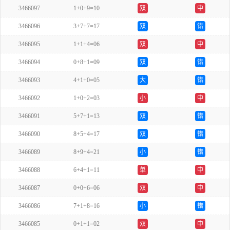
3466097
1+0+9=10
双
中
3466096
3+7+7=17
双
错
3466095
1+1+4=06
双
中
3466094
0+8+1=09
双
错
3466093
4+1+0=05
大
错
3466092
1+0+2=03
小
中
3466091
5+7+1=13
双
错
3466090
8+5+4=17
双
错
3466089
8+9+4=21
小
错
3466088
6+4+1=11
单
中
3466087
0+0+6=06
双
中
3466086
7+1+8=16
小
错
3466085
0+1+1=02
双
中