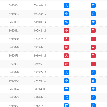
3466084
7+4+0=11
大
错
3466083
9+3+5=17
小
错
3466082
5+9+0=14
小
错
3466081
0+5+8=13
小
中
3466080
4+3+7=14
大
中
3466079
7+2+4=13
单
中
3466078
9+9+0=18
大
中
3466077
3+9+6=18
双
中
3466076
2+7+2=11
大
错
3466075
7+4+6=17
小
错
3466074
3+2+4=09
大
错
3466073
4+9+4=17
双
错
3466072
4+8+1=13
双
错