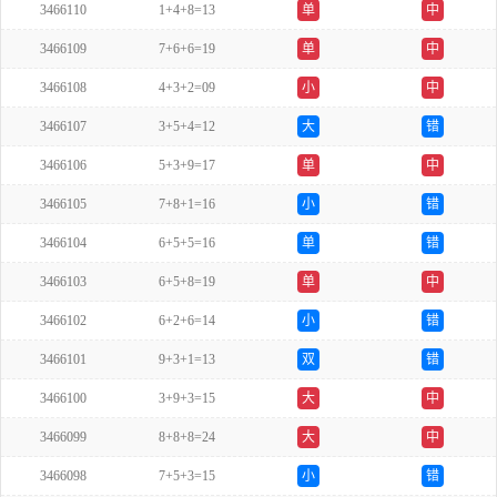
3466110
1+4+8=13
单
中
3466109
7+6+6=19
单
中
3466108
4+3+2=09
小
中
3466107
3+5+4=12
大
错
3466106
5+3+9=17
单
中
3466105
7+8+1=16
小
错
3466104
6+5+5=16
单
错
3466103
6+5+8=19
单
中
3466102
6+2+6=14
小
错
3466101
9+3+1=13
双
错
3466100
3+9+3=15
大
中
3466099
8+8+8=24
大
中
3466098
7+5+3=15
小
错