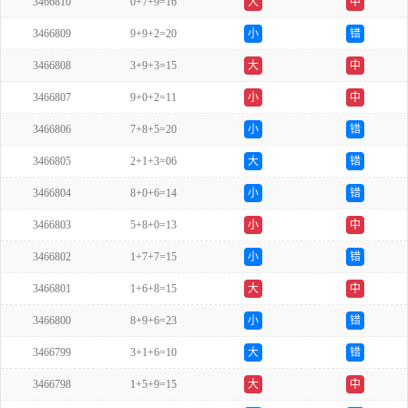
3466810
0+7+9=16
大
中
3466809
9+9+2=20
小
错
3466808
3+9+3=15
大
中
3466807
9+0+2=11
小
中
3466806
7+8+5=20
小
错
3466805
2+1+3=06
大
错
3466804
8+0+6=14
小
错
3466803
5+8+0=13
小
中
3466802
1+7+7=15
小
错
3466801
1+6+8=15
大
中
3466800
8+9+6=23
小
错
3466799
3+1+6=10
大
错
3466798
1+5+9=15
大
中