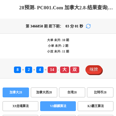
28预测- PC001.Com 加拿大2.8-结果查询|加拿大在线咪牌|加拿大2.8 PC查询结果预测|PC结果查询|加拿大2.8在线预测_火热优质的预测网站!
第
3466850
期 距下期：
03
分
01
秒
大单
未开:
10
期
小单
未开:
2
期
小双
未开:
11
期
8
2
4
14
大
双
咪牌
+
+
=
-
加拿大28
加拿大西28
台湾28
比特币28
X9龙魂算法
V8麒麟算法
K3霸王算法