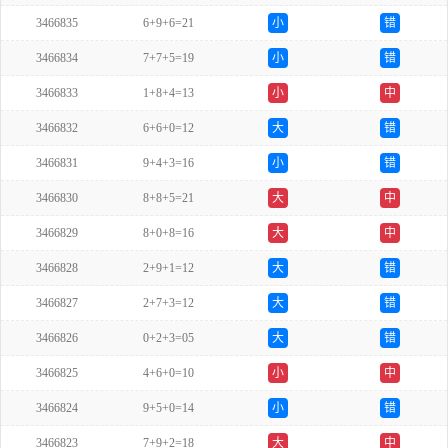
3466835
6+9+6=21
小
错
3466834
7+7+5=19
小
错
3466833
1+8+4=13
小
中
3466832
6+6+0=12
大
错
3466831
9+4+3=16
小
错
3466830
8+8+5=21
大
中
3466829
8+0+8=16
大
中
3466828
2+9+1=12
大
错
3466827
2+7+3=12
大
错
3466826
0+2+3=05
大
错
3466825
4+6+0=10
小
中
3466824
9+5+0=14
小
错
3466823
7+9+2=18
大
中