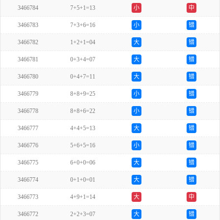
3466784
7+5+1=13
小
中
3466783
7+3+6=16
小
错
3466782
1+2+1=04
大
错
3466781
0+3+4=07
大
错
3466780
0+4+7=11
大
错
3466779
8+8+9=25
小
错
3466778
8+8+6=22
小
错
3466777
4+4+5=13
大
错
3466776
5+6+5=16
小
错
3466775
6+0+0=06
大
错
3466774
0+1+0=01
大
错
3466773
4+9+1=14
大
中
3466772
2+2+3=07
大
错