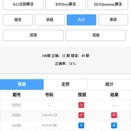
K12太阴算法
K9Theta算法
H12Quantum算法
组合
杀组
大小
单双
双项
双组
100期 正确：51 期 错误：49 期
正确率：51%
预测
走势
统计
期号
号码
预测
结果
62562
---
小
---
单
62561
1+6+6=13
小
中
62560
4+0+4=08
大
错