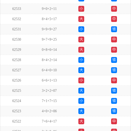
62533
9+0+2=11
小
中
62532
8+4+5=17
大
中
62531
9+9+9=27
小
错
62530
9+7+9=25
大
中
62529
0+8+6=14
大
中
62528
8+4+2=14
小
错
62527
6+4+0=10
大
错
62526
6+6+1=13
小
中
62525
3+2+2=07
大
错
62524
7+1+7=15
小
错
62523
4+0+2=06
大
错
62522
7+6+4=17
大
中