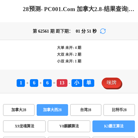
28预测- PC001.Com 加拿大2.8-结果查询|加拿大在线咪牌|加拿大2.8 PC查询结果预测|PC结果查询|加拿大2.8在线预测_火热优质的预测网站!
第
62561
期 距下期：
01
分
51
秒
大单
未开:
4
期
大双
未开:
2
期
小双
未开:
1
期
1
6
6
13
小
单
咪牌
+
+
=
-
加拿大28
加拿大西28
台湾28
比特币28
X9龙魂算法
V8麒麟算法
K3霸王算法