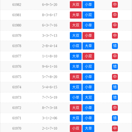
61982
6+9+5=20
大双
小单
中
61981
8+3+6=17
大单
小双
中
61980
6+3+7=16
大双
小单
中
61979
3+3+7=13
大双
小单
中
61978
2+8+4=14
小双
大单
错
61977
1+1+8=10
大单
小双
中
61976
9+6+1=16
大单
小双
错
61975
5+7+8=20
大双
小单
中
61974
5+4+6=15
大双
小单
错
61973
7+7+5=19
小单
大双
错
61972
8+7+3=18
大双
小单
中
61971
3+1+2=06
大双
小单
错
61970
2+1+7=10
小双
大单
中