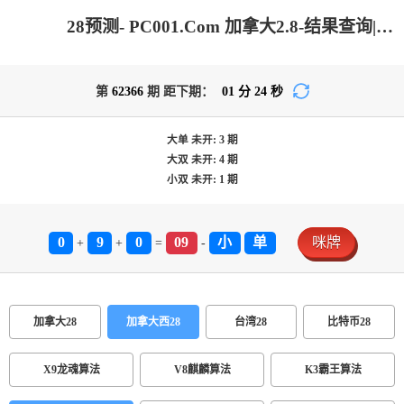
28预测- PC001.Com 加拿大2.8-结果查询|加拿大在线咪牌|加拿大2.8 PC查询结果预测|PC结果查询|加拿大2.8在线预测_火热优质的预测网站!
第
62366
期 距下期：
01
分
24
秒
大单
未开:
3
期
大双
未开:
4
期
小双
未开:
1
期
0
9
0
09
小
单
咪牌
+
+
=
-
加拿大28
加拿大西28
台湾28
比特币28
X9龙魂算法
V8麒麟算法
K3霸王算法