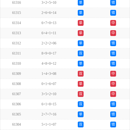
61316
3+2+5=10
单
错
61315
2+6+6=14
单
错
61314
6+7+0=13
单
中
61313
6+4+1=11
单
中
61312
2+2+2=06
单
错
61311
8+9+0=17
双
错
61310
4+8+0=12
单
错
61309
1+4+3=08
双
中
61308
0+1+6=07
单
中
61307
3+5+2=10
双
中
61306
6+1+8=15
双
错
61305
2+7+7=16
单
错
61304
5+1+1=07
双
错