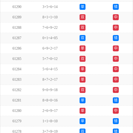
61290
3+5+6=14
单
错
61289
8+1+1=10
双
中
61288
7+6+9=22
双
中
61287
0+1+4=05
双
错
61286
6+9+2=17
单
中
61285
5+7+0=12
双
中
61284
5+6+4=15
单
中
61283
8+7+2=17
单
中
61282
9+0+9=18
双
中
61281
8+8+0=16
单
错
61280
2+6+9=17
单
中
61279
1+1+8=10
单
错
61278
3+7+9=19
双
错