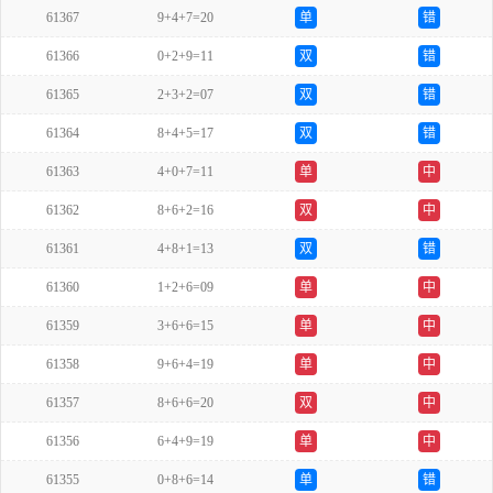
61367
9+4+7=20
单
错
61366
0+2+9=11
双
错
61365
2+3+2=07
双
错
61364
8+4+5=17
双
错
61363
4+0+7=11
单
中
61362
8+6+2=16
双
中
61361
4+8+1=13
双
错
61360
1+2+6=09
单
中
61359
3+6+6=15
单
中
61358
9+6+4=19
单
中
61357
8+6+6=20
双
中
61356
6+4+9=19
单
中
61355
0+8+6=14
单
错