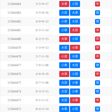
115044484
3+5+9=17
大单
小双
中
115044483
3+5+8=16
小双
大单
错
115044482
4+0+8=12
小单
大双
错
115044481
8+5+1=14
小单
大双
中
115044480
8+2+5=15
大单
小双
中
115044479
1+3+9=13
大双
小单
中
115044478
2+7+1=10
小双
大单
中
115044477
7+0+1=08
小单
大双
错
115044476
4+6+9=19
大单
小双
中
115044475
0+7+1=08
大双
小单
错
115044474
9+3+3=15
大双
小单
错
115044473
9+1+1=11
大双
小单
中
115044472
8+4+2=14
大单
小双
错