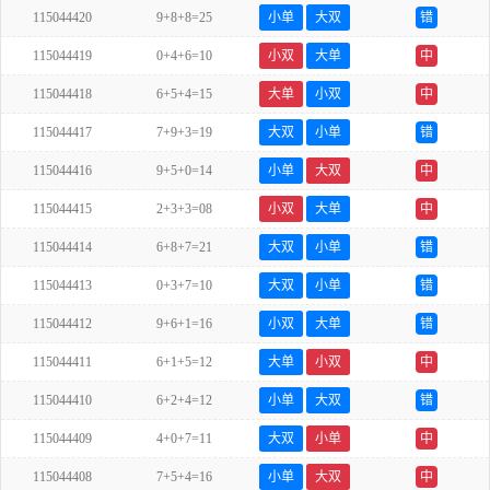
115044420
9+8+8=25
小单
大双
错
115044419
0+4+6=10
小双
大单
中
115044418
6+5+4=15
大单
小双
中
115044417
7+9+3=19
大双
小单
错
115044416
9+5+0=14
小单
大双
中
115044415
2+3+3=08
小双
大单
中
115044414
6+8+7=21
大双
小单
错
115044413
0+3+7=10
大双
小单
错
115044412
9+6+1=16
小双
大单
错
115044411
6+1+5=12
大单
小双
中
115044410
6+2+4=12
小单
大双
错
115044409
4+0+7=11
大双
小单
中
115044408
7+5+4=16
小单
大双
中