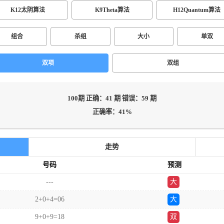
K12太阴算法
K9Theta算法
H12Quantum算法
组合
杀组
大小
单双
双项
双组
100期 正确：41 期 错误：59 期
正确率：41%
走势
号码
预测
---
大
2+0+4=06
大
9+0+9=18
双