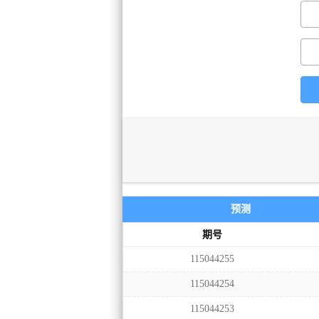
预测
期号
115044255
115044254
115044253