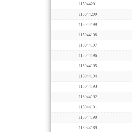
115044201
115044200
115044199
115044198
115044197
115044196
115044195
115044194
115044193
115044192
115044191
115044190
115044189