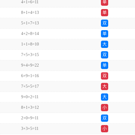
4+1+6=11
单
8+1+4=13
单
5+1+7=13
双
4+2+8=14
单
1+1+8=10
大
7+5+3=15
双
9+4+9=22
单
6+9+1=16
双
7+5+5=17
大
9+0+2=11
大
8+1+3=12
小
2+0+9=11
双
3+3+5=11
小