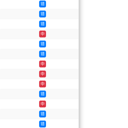
错
错
错
中
错
错
中
中
中
错
中
错
错