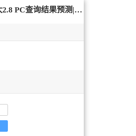
28预测- PC001.Com 加拿大2.8-结果查询|加拿大在线咪牌|加拿大2.8 PC查询结果预测|PC结果查询|加拿大2.8在线预测_火热优质的预测网站!