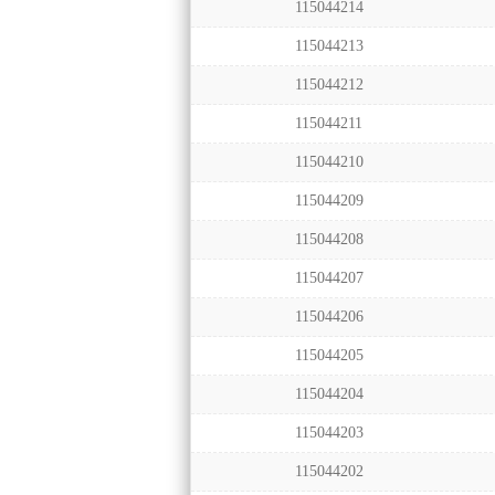
115044214
115044213
115044212
115044211
115044210
115044209
115044208
115044207
115044206
115044205
115044204
115044203
115044202