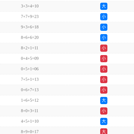
3+3+4=10
大
7+7+9=23
小
9+3+6=18
小
8+6+6=20
小
8+2+1=11
小
0+4+5=09
小
0+5+1=06
小
7+5+1=13
小
0+6+7=13
小
1+6+5=12
大
8+0+3=11
小
4+5+1=10
大
8+9+0=17
大