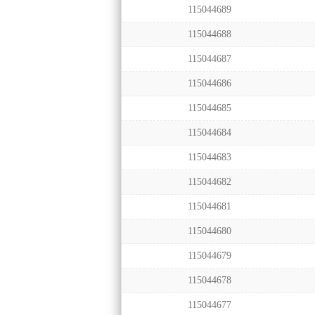
115044689
115044688
115044687
115044686
115044685
115044684
115044683
115044682
115044681
115044680
115044679
115044678
115044677