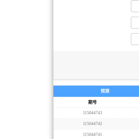
预测
期号
115044743
115044742
115044741