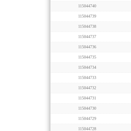
115044740
115044739
115044738
115044737
115044736
115044735
115044734
115044733
115044732
115044731
115044730
115044729
115044728