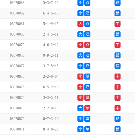
08070083
5+3+7=15
小
双
错
08070082
6+4+5=15
小
双
错
08070081
5+1+9=15
大
双
中
08070080
2+4+5=11
大
双
错
08070079
4+6+2=12
小
双
中
08070078
0+9+2=11
大
双
错
08070077
3+7+5=15
小
双
错
08070076
2+2+0=04
小
单
中
08070075
6+5+2=13
小
双
中
08070074
3+3+5=11
小
单
中
08070073
2+2+9=13
大
单
中
08070072
6+7+3=16
小
单
错
08070071
8+4+8=20
小
单
错