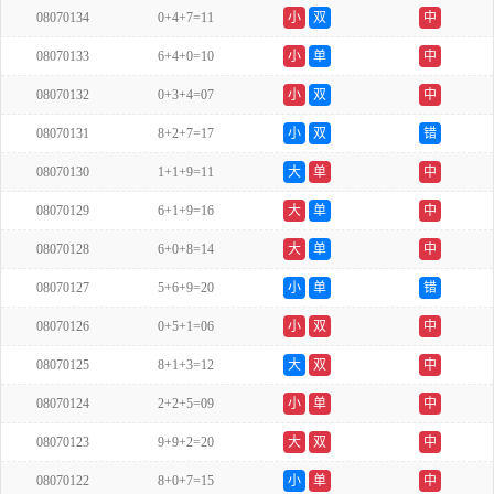
08070134
0+4+7=11
小
双
中
08070133
6+4+0=10
小
单
中
08070132
0+3+4=07
小
双
中
08070131
8+2+7=17
小
双
错
08070130
1+1+9=11
大
单
中
08070129
6+1+9=16
大
单
中
08070128
6+0+8=14
大
单
中
08070127
5+6+9=20
小
单
错
08070126
0+5+1=06
小
双
中
08070125
8+1+3=12
大
双
中
08070124
2+2+5=09
小
单
中
08070123
9+9+2=20
大
双
中
08070122
8+0+7=15
小
单
中