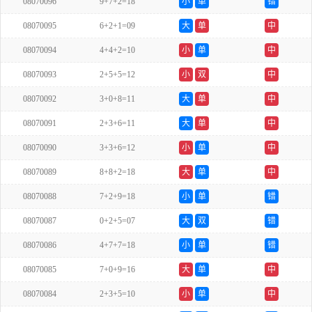
08070096
9+7+2=18
小
单
错
08070095
6+2+1=09
大
单
中
08070094
4+4+2=10
小
单
中
08070093
2+5+5=12
小
双
中
08070092
3+0+8=11
大
单
中
08070091
2+3+6=11
大
单
中
08070090
3+3+6=12
小
单
中
08070089
8+8+2=18
大
单
中
08070088
7+2+9=18
小
单
错
08070087
0+2+5=07
大
双
错
08070086
4+7+7=18
小
单
错
08070085
7+0+9=16
大
单
中
08070084
2+3+5=10
小
单
中