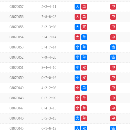
08070057
5+2+4=11
大
单
中
08070056
7+8+8=23
大
单
中
08070055
3+2+3=08
大
双
中
08070054
3+4+7=14
大
单
中
08070053
3+4+7=14
小
单
错
08070052
7+9+4=20
小
单
错
08070051
8+4+4=16
小
双
中
08070050
9+7+0=16
小
双
中
08070049
4+2+2=08
小
单
中
08070048
0+7+2=09
小
单
中
08070047
6+4+3=13
小
单
中
08070046
5+5+3=13
大
单
中
08070045
6+1+6=13
大
双
错