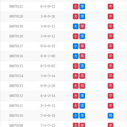
08070121
0+3+9=12
小
单
中
08070120
3+8+9=20
大
单
中
08070119
3+8+0=11
大
单
中
08070118
3+9+0=12
小
单
中
08070117
9+6+0=15
小
单
中
08070116
8+0+1=09
大
单
中
08070115
0+5+0=05
小
双
中
08070114
3+6+5=14
大
双
中
08070113
9+9+2=20
大
双
中
08070112
8+4+2=14
大
单
中
08070111
3+3+9=15
大
双
中
08070110
7+6+6=19
小
双
错
08070109
7+1+7=15
大
单
中