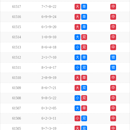
61517
7+7+8=22
大
单
中
61516
6+9+9=24
大
单
中
61515
6+5+9=20
大
单
中
61514
1+0+9=10
大
双
中
61513
8+6+4=18
小
双
中
61512
2+1+7=10
大
单
错
61511
8+5+4=17
小
双
错
61510
2+8+9=19
大
单
中
61509
8+6+7=21
大
双
中
61508
9+8+5=22
小
双
中
61507
0+3+2=05
大
单
中
61506
6+2+3=11
小
双
中
61505
9+7+3=19
大
双
中