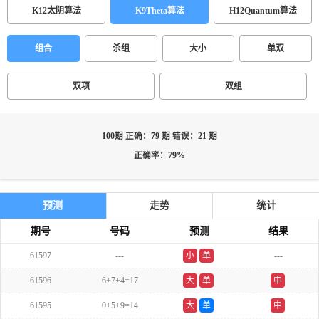
K12太阴算法
K9Theta算法
H12Quantum算法
组合
杀组
大小
单双
双项
双组
100期 正确：79 期 错误：21 期
正确率：79%
预测
走势
统计
期号
号码
预测
结果
61597
---
小
单
---
61596
6+7+4=17
大
单
中
61595
0+5+9=14
大
单
中