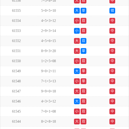
61556
7+3+8=18
大
双
中
61555
5+0+5=10
大
单
错
61554
4+5+3=12
小
双
中
61553
2+9+3=14
小
双
中
61552
4+5+6=15
大
双
中
61551
8+9+3=20
大
单
中
61550
1+2+5=08
小
双
中
61549
9+0+2=11
大
单
中
61548
7+1+5=13
小
单
中
61547
9+9+0=18
大
双
中
61546
4+3+5=12
大
双
中
61545
7+0+1=08
小
双
中
61544
8+2+8=18
大
双
中