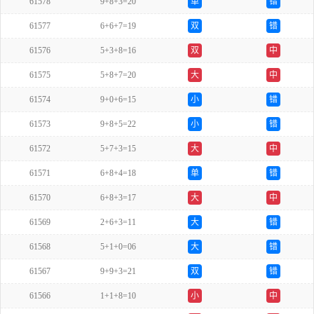
61578
9+8+3=20
单
错
61577
6+6+7=19
双
错
61576
5+3+8=16
双
中
61575
5+8+7=20
大
中
61574
9+0+6=15
小
错
61573
9+8+5=22
小
错
61572
5+7+3=15
大
中
61571
6+8+4=18
单
错
61570
6+8+3=17
大
中
61569
2+6+3=11
大
错
61568
5+1+0=06
大
错
61567
9+9+3=21
双
错
61566
1+1+8=10
小
中