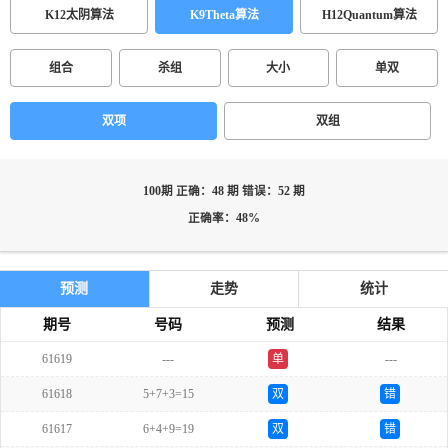
K12太阴算法
K9Theta算法
H12Quantum算法
组合
杀组
大小
单双
双项
双组
100期 正确：48 期 错误：52 期
正确率：48%
预测
走势
统计
期号
号码
预测
结果
61619
---
单
---
61618
5+7+3=15
双
错
61617
6+4+9=19
双
错