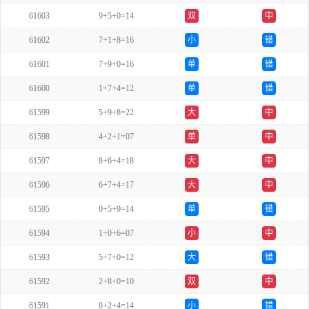
61603
9+5+0=14
双
中
61602
7+1+8=16
小
错
61601
7+9+0=16
单
错
61600
1+7+4=12
单
错
61599
5+9+8=22
大
中
61598
4+2+1=07
单
中
61597
8+6+4=18
大
中
61596
6+7+4=17
大
中
61595
0+5+9=14
单
错
61594
1+0+6=07
小
中
61593
5+7+0=12
大
错
61592
2+8+0=10
双
中
61591
8+2+4=14
小
错