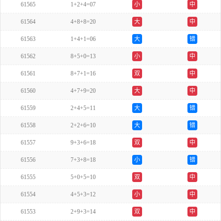
61565
1+2+4=07
小
中
61564
4+8+8=20
大
中
61563
1+4+1=06
大
错
61562
8+5+0=13
小
中
61561
8+7+1=16
双
中
61560
4+7+9=20
大
中
61559
2+4+5=11
大
错
61558
2+2+6=10
大
错
61557
9+3+6=18
双
中
61556
7+3+8=18
小
错
61555
5+0+5=10
双
中
61554
4+5+3=12
小
中
61553
2+9+3=14
双
中