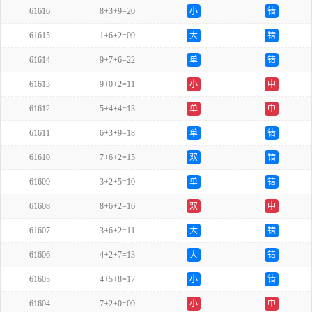
61616
8+3+9=20
小
错
61615
1+6+2=09
大
错
61614
9+7+6=22
单
错
61613
9+0+2=11
小
中
61612
5+4+4=13
单
中
61611
6+3+9=18
单
错
61610
7+6+2=15
双
错
61609
3+2+5=10
单
错
61608
8+6+2=16
双
中
61607
3+6+2=11
大
错
61606
4+2+7=13
大
错
61605
4+5+8=17
小
错
61604
7+2+0=09
小
中