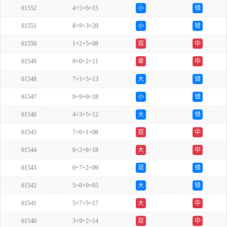
61552
4+5+6=15
小
错
61551
8+9+3=20
小
错
61550
1+2+5=08
双
中
61549
9+0+2=11
单
中
61548
7+1+5=13
大
错
61547
9+9+0=18
小
错
61546
4+3+5=12
大
错
61545
7+0+1=08
双
中
61544
8+2+8=18
大
中
61543
0+7+2=09
双
错
61542
5+0+0=05
大
错
61541
5+7+5=17
大
中
61540
3+9+2=14
双
中