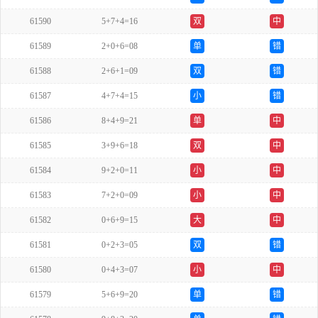
61590
5+7+4=16
双
中
61589
2+0+6=08
单
错
61588
2+6+1=09
双
错
61587
4+7+4=15
小
错
61586
8+4+9=21
单
中
61585
3+9+6=18
双
中
61584
9+2+0=11
小
中
61583
7+2+0=09
小
中
61582
0+6+9=15
大
中
61581
0+2+3=05
双
错
61580
0+4+3=07
小
中
61579
5+6+9=20
单
错