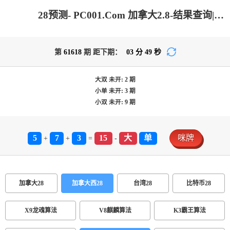
28预测- PC001.Com 加拿大2.8-结果查询|加拿大在线咪牌|加拿大2.8 PC查询结果预测|PC结果查询|加拿大2.8在线预测_火热优质的预测网站!
第
61618
期 距下期：
03
分
49
秒
大双
未开:
2
期
小单
未开:
3
期
小双
未开:
9
期
5
7
3
15
大
单
咪牌
+
+
=
-
加拿大28
加拿大西28
台湾28
比特币28
X9龙魂算法
V8麒麟算法
K3霸王算法