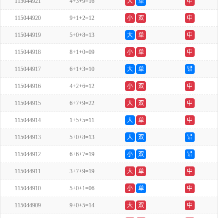
115044921
4+3+9=16
大
单
中
115044920
9+1+2=12
小
双
中
115044919
5+0+8=13
大
单
中
115044918
8+1+0=09
小
单
中
115044917
6+1+3=10
大
单
错
115044916
4+2+6=12
小
双
中
115044915
6+7+9=22
大
双
中
115044914
1+5+5=11
大
单
中
115044913
5+0+8=13
大
双
错
115044912
6+6+7=19
小
双
错
115044911
3+7+9=19
大
单
中
115044910
5+0+1=06
小
单
中
115044909
9+0+5=14
大
双
中