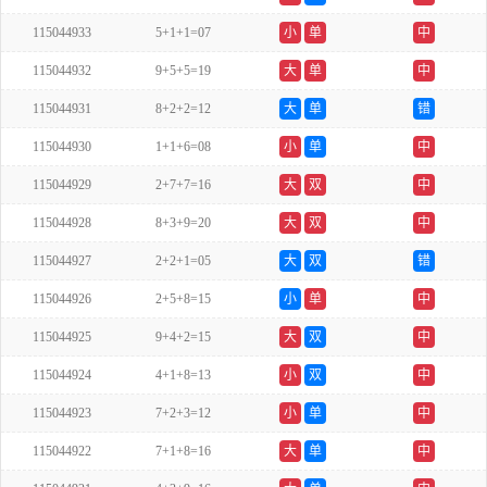
115044933
5+1+1=07
小
单
中
115044932
9+5+5=19
大
单
中
115044931
8+2+2=12
大
单
错
115044930
1+1+6=08
小
单
中
115044929
2+7+7=16
大
双
中
115044928
8+3+9=20
大
双
中
115044927
2+2+1=05
大
双
错
115044926
2+5+8=15
小
单
中
115044925
9+4+2=15
大
双
中
115044924
4+1+8=13
小
双
中
115044923
7+2+3=12
小
单
中
115044922
7+1+8=16
大
单
中